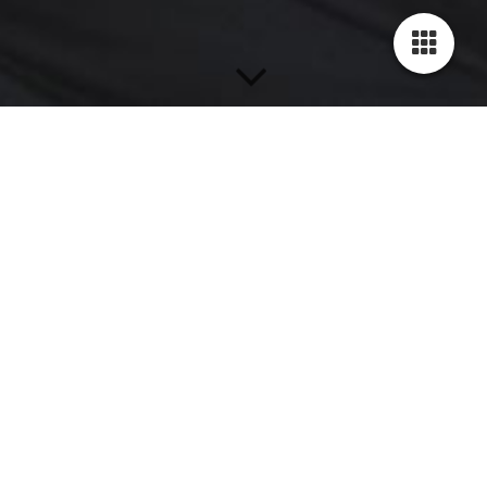
Was geht hier ab? Na Unbequem!
Informiere Dich über unsere Veranstaltungen. Hier entern wir
die Bühnen dieser Welt und freuen uns über Deinen Support.
Veranstaltungen
24.03.2023
Charity Quake im Centrum Westend
Duisburg
mehr
25.03.2023
NUR HITS KEINE FÜLLER Tourauftakt